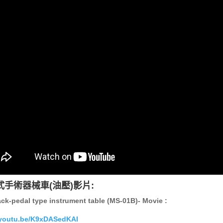
式手術器械車(油壓)影片:
ck-pedal type instrument table (MS-01B)- Movie :
//youtu.be/K9xDASedKAI