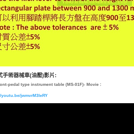
式手術器械車(油壓)影片:
ont-pedal type instrument table (MS-01F)- Movie :
//youtu.be/jwmvrM3leRY