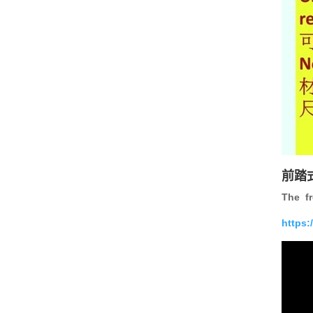
前踏
The fr
https: