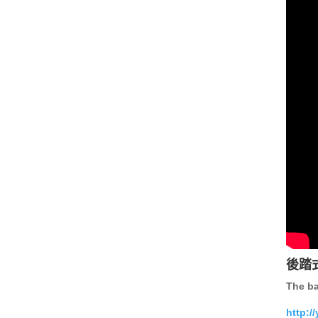
後踏
The ba
http: